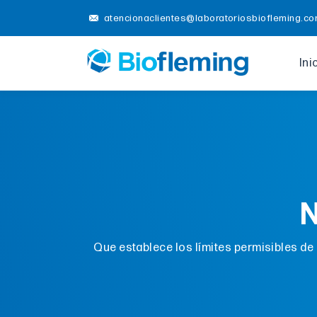
atencionaclientes@laboratoriosbiofleming.c
Ini
Que establece los límites permisibles de