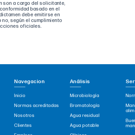
 son a cargo del solicitante,
e conformidad basado en el
e dictamen debe emitirse en
 o no, según el cumplimiento
cciones oficiales.
Navegacion
Análisis
Ser
Inicio
Microbiología
Nor
Normas acreditadas
Bromatología
Mane
alim
Nosotros
Agua residual
Buen
Clientes
Agua potable
man