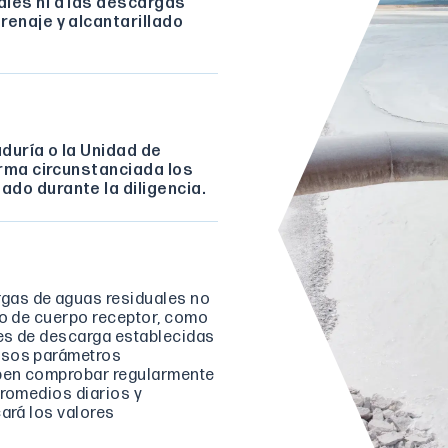
les ni a las descargas
renaje y alcantarillado
duría o la Unidad de
orma circunstanciada los
do durante la diligencia.
gas de aguas residuales no
po de cuerpo receptor, como
res de descarga establecidas
esos parámetros
eben comprobar regularmente
promedios diarios y
cará los valores