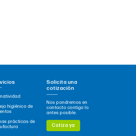
vicios
Solicita una
cotización
matividad
Nos pondremos en
jo higiénico de
contacto contigo lo
entos
antes posible.
as prácticas de
Cotiza ya
ufactura